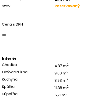
Stav
Rezervovaný
Cena s DPH
-
Interiér
Chodba
2
4,87 m
Obývacia izba
2
9,00 m
Kuchyňa
2
8,93 m
Spálňa
2
11,38 m
Kúpeľňa
2
5,21 m