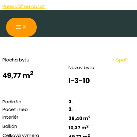
Preskočiť na obsah
Plocha bytu
< Späť
Názov bytu
2
49,77 m
I-3-10
Podlažie
3.
Počet izieb
2.
Interiér
2
39,40 m
Balkón
2
10,37 m
Celková výmera
2
49,77 m