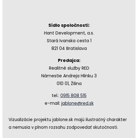
Sídlo spoločnosti:
Hant Development, a.s.
Stará Ivanska cesta 1
821 04 Bratislava
Predajca:
Realitné služby RED
Námestie Andreja Hlinku 3
010 01, Žilina
tel.:
0915 808 515
e-mail:
jablone@red.sk
Vizualizácie projektu jablone.sk majú ilustračný charakter
a nemusia v plnom rozsahu zodpovedať skutočnosti.