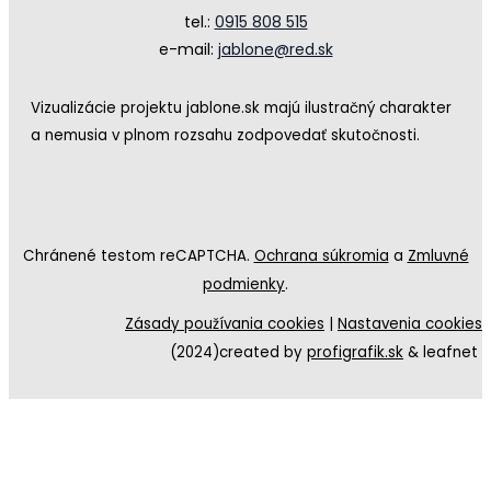
tel.:
0915 808 515
e-mail:
jablone@red.sk
Vizualizácie projektu jablone.sk majú ilustračný charakter
a nemusia v plnom rozsahu zodpovedať skutočnosti.
Chránené testom reCAPTCHA.
Ochrana súkromia
a
Zmluvné
podmienky
.
Zásady používania cookies
|
Nastavenia cookies
(2024)created by
profigrafik.sk
& leafnet