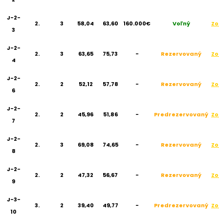
J-2-
2.
3
58,04
63,60
160.000€
Voľný
Zo
3
J-2-
2.
3
63,65
75,73
-
Rezervovaný
Zo
4
J-2-
2.
2
52,12
57,78
-
Rezervovaný
Zo
6
J-2-
2.
2
45,96
51,86
-
Predrezervovaný
Zo
7
J-2-
2.
3
69,08
74,65
-
Rezervovaný
Zo
8
J-2-
2.
2
47,32
56,67
-
Rezervovaný
Zo
9
J-3-
3.
2
39,40
49,77
-
Predrezervovaný
Zo
10