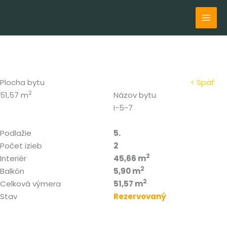
Preskočiť
na
obsah
Plocha bytu
< Späť
2
51,57 m
Názov bytu
I-5-7
Podlažie
5.
Počet izieb
2
2
Interiér
45,66 m
2
Balkón
5,90 m
2
Celková výmera
51,57 m
Stav
Rezervovaný