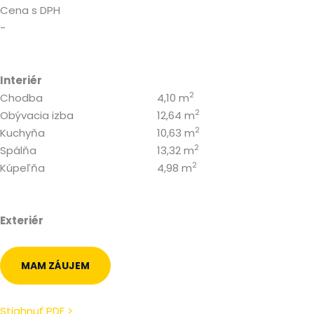
Cena s DPH
-
Interiér
2
Chodba
4,10 m
2
Obývacia izba
12,64 m
2
Kuchyňa
10,63 m
2
Spálňa
13,32 m
2
Kúpeľňa
4,98 m
Exteriér
MAM ZÁUJEM
Stiahnuť PDF >