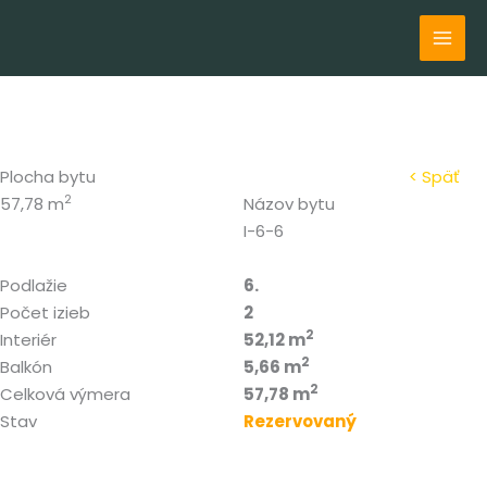
Preskočiť
na
obsah
Plocha bytu
< Späť
2
57,78 m
Názov bytu
I-6-6
Podlažie
6.
Počet izieb
2
2
Interiér
52,12 m
2
Balkón
5,66 m
2
Celková výmera
57,78 m
Stav
Rezervovaný