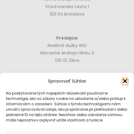
Stará Ivanska cesta 1
821 04 Bratislava
Predajca:
Realitné služby RED
Námestie Andreja Hlinku 3
010 01, Žilina
tel.:
0915 808 515
Spravovať Súhlas
e-mail:
jablone@red.sk
Na poskytovanie tých najlepších skúseností používame
technológie, ako sú súbory cookie na ukladanie a/alebo prístup k
informáciám o zariadení. Súhlas s týmito technológiami nám
umožní spracovávať údaje, ako je správanie pri prehliadaní alebo
Vizualizácie projektu jablone.sk majú ilustračný charakter a
jedinečné ID na tejto stránke. Nesúhlas alebo odvolanie súhlasu
nemusia v plnom rozsahu zodpovedať skutočnosti.
môže nepriaznivo ovplyvniť určité vlastnosti a funkcie.