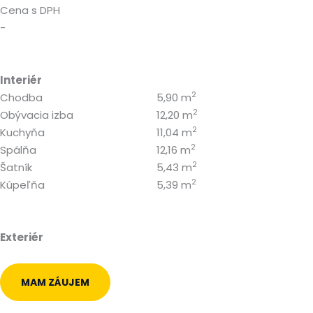
Cena s DPH
-
Interiér
2
Chodba
5,90 m
2
Obývacia izba
12,20 m
2
Kuchyňa
11,04 m
2
Spálňa
12,16 m
2
Šatník
5,43 m
2
Kúpeľňa
5,39 m
Exteriér
MAM ZÁUJEM