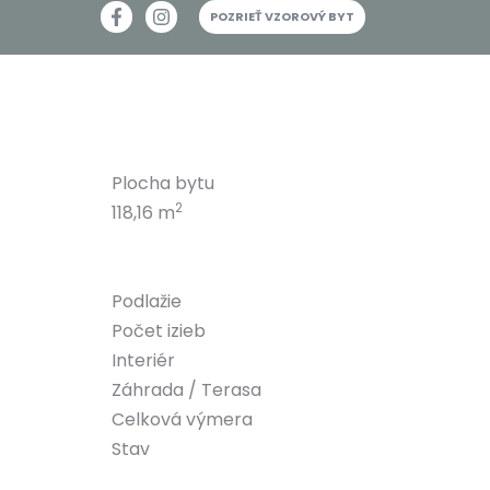
Preskočiť
POZRIEŤ VZOROVÝ BYT
na
obsah
Plocha bytu
2
118,16 m
Podlažie
Počet izieb
Interiér
Záhrada / Terasa
Celková výmera
Stav