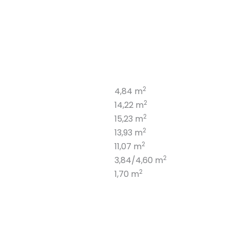
2
4,84 m
2
14,22 m
2
15,23 m
2
13,93 m
2
11,07 m
2
3,84/4,60 m
2
1,70 m