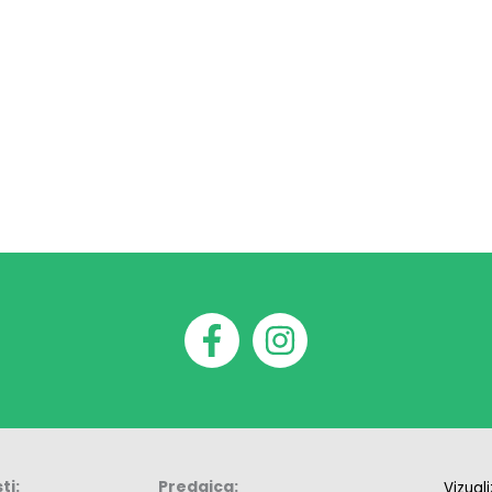
ti:
Predajca:
Vizual