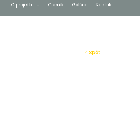
O projekte
Cenník
Galéria
Kontakt
< Späť