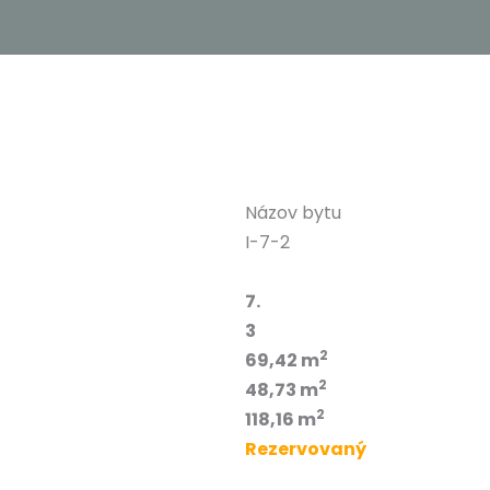
Názov bytu
I-7-2
7.
3
2
69,42 m
2
48,73 m
2
118,16 m
Rezervovaný