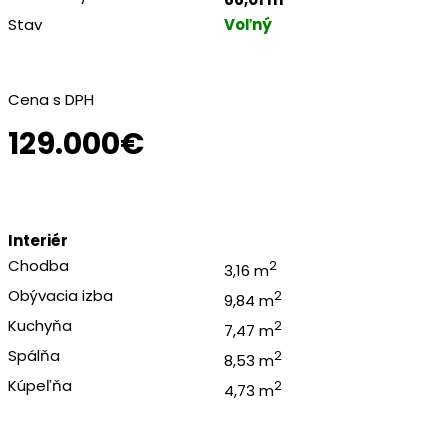
Stav
Voľný
Cena s DPH
129.000€
Interiér
Chodba
2
3,16 m
Obývacia izba
2
9,84 m
Kuchyňa
2
7,47 m
Spálňa
2
8,53 m
Kúpeľňa
2
4,73 m