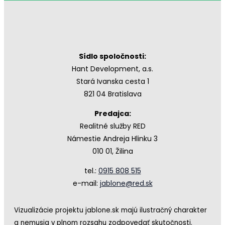
Sídlo spoločnosti:
Hant Development, a.s.
Stará Ivanska cesta 1
821 04 Bratislava
Predajca:
Realitné služby RED
Námestie Andreja Hlinku 3
010 01, Žilina
tel.:
0915 808 515
e-mail:
jablone@red.sk
Vizualizácie projektu jablone.sk majú ilustračný charakter
a nemusia v plnom rozsahu zodpovedať skutočnosti.