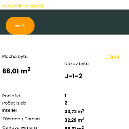
Preskočiť na obsah
Plocha bytu
< Späť
Názov bytu
2
66,01 m
J-1-2
Podlažie
1.
Počet izieb
2
Interiér
2
33,72 m
Záhrada / Terasa
2
32,29 m
Celková výmera
2
66,01 m